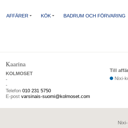
AFFÄRER
KÖK
BADRUM OCH FÖRVARING
+
+
Kaarina
Till aff
KOLMOSET
Nixi-k
-
-
Telefon
010 231 5750
E-post
varsinais-suomi@kolmoset.com
Nixi