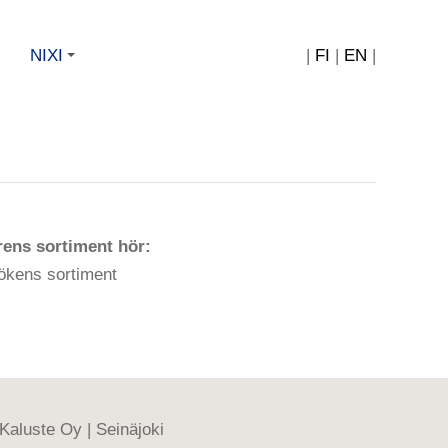
NIXI
|
FI
|
EN
|
+
ärens sortiment hör:
ökens sortiment
-Kaluste Oy | Seinäjoki